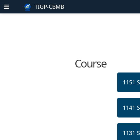
TIGP-CBMB
Course
1151 
1141 
1131 